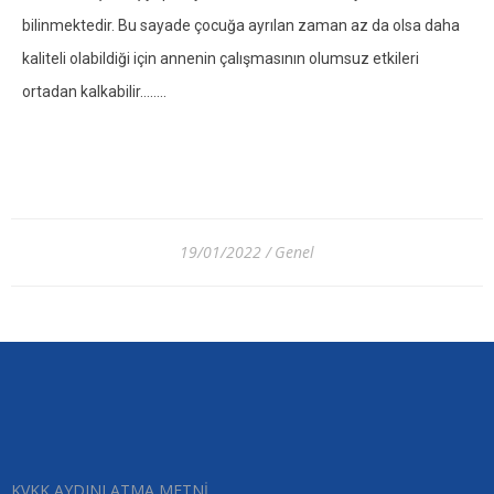
bilinmektedir. Bu sayade çocuğa ayrılan zaman az da olsa daha
kaliteli olabildiği için annenin çalışmasının olumsuz etkileri
ortadan kalkabilir……..
19/01/2022
Genel
KVKK AYDINLATMA METNİ