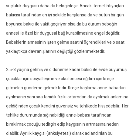
suçluluk duygusu daha da belirginleşir. Ancak, temel ihtiyaçları
bakıcısı tarafından en iyi şekilde karşılansa da ve bütün bir gün
boyunca bakıcı ile vakit geçiriyor olsa da bu durum bebeğin
annesi ile özel bir duygusal bağ kurabilmesine engel değildir.
Bebeklerin annesinin işten gelme saatini öğrendikleri ve o saat
yaklaştıkça davranışlarının değiştiği gözlenmektedir.
2.5-3 yaşına gelmiş ve o döneme kadar bakıcı ile evde büyümüş
çocuklar için sosyalleşme ve okul öncesi eğitim için kreşe
gitmeleri gündeme gelmektedir. Kreşe başlama anne-babadan
ayrılmanın yanı sıra tanıdık fiziki ortamdan da ayrılmak anlamına
geldiğinden çocuk kendini güvensiz ve tehlikede hissedebilir. Her
tehlike durumunda sığınabildiği anne-babası tarafından
bırakılmak çocuğu tedirgin edip kaygısının artmasına neden
olabilir. Ayrılık kaygısı (anksiyetesi) olarak adlandırılan bu