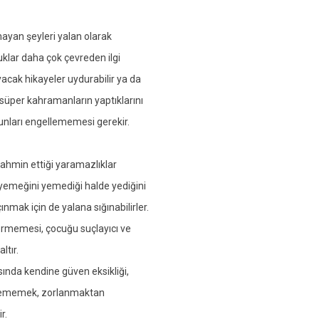
mayan şeyleri yalan olarak
klar daha çok çevreden ilgi
yacak hikayeler uydurabilir ya da
rı süper kahramanların yaptıklarını
bunları engellememesi gerekir.
tahmin ettiği yaramazlıklar
 yemeğini yemediği halde yediğini
nmak için de yalana sığınabilirler.
vermemesi, çocuğu suçlayıcı ve
ltır.
ında kendine güven eksikliği,
tirememek, zorlanmaktan
r.