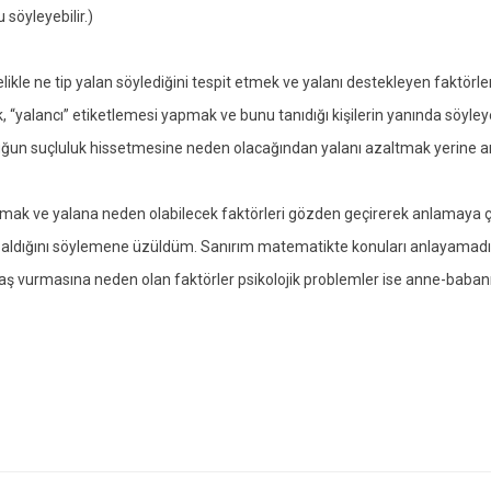
söyleyebilir.)
ikle ne tip yalan söylediğini tespit etmek ve yalanı destekleyen faktörl
 “yalancı” etiketlemesi yapmak ve bunu tanıdığı kişilerin yanında söyl
uğun suçluluk hissetmesine neden olacağından yalanı azaltmak yerine artt
ak ve yalana neden olabilecek faktörleri gözden geçirerek anlamaya çal
 aldığını söylemene üzüldüm. Sanırım matematikte konuları anlayamadığ
baş vurmasına neden olan faktörler psikolojik problemler ise anne-babanı