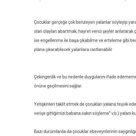
Çocuklar gerçeğe çok benzeyen yalanlar söyleyip yara
olan olayları abartmak, hayret verici şeyler anlatarak
ise engellenme ile başa çıkabilme ve erteleme gibi bec
plana çıkarabilecek yalanlara rastlanabilir
Çekingenlik ve bu nedenle duygularını ifade edememe 
önüne geçilmesini sağlar.
Yetişkinleri taklit etmek de çocukları yalana teşvik ed
verişe gittiğimizi babana sakın söyleme” v.b.) yalanı k
Bazı durumlarda da çocuklar ebeveynlerinin saygınlığı