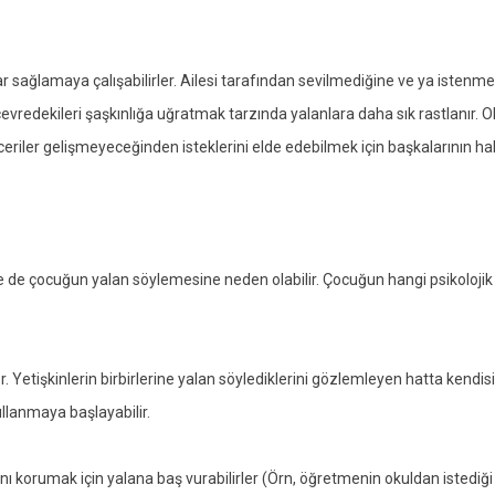
r sağlamaya çalışabilirler. Ailesi tarafından sevilmediğine ve ya isten
 çevredekileri şaşkınlığa uğratmak tarzında yalanlara daha sık rastlanır
eriler gelişmeyeceğinden isteklerini elde edebilmek için başkalarının ha
de çocuğun yalan söylemesine neden olabilir. Çocuğun hangi psikolojik
er. Yetişkinlerin birbirlerine yalan söylediklerini gözlemleyen hatta kendi
ullanmaya başlayabilir.
nı korumak için yalana baş vurabilirler (Örn, öğretmenin okuldan istedi