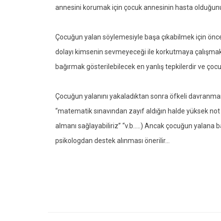
annesini korumak için çocuk annesinin hasta olduğunu 
Çocuğun yalan söylemesiyle başa çıkabilmek için öncel
dolayı kimsenin sevmeyeceği ile korkutmaya çalışmak,
bağırmak gösterilebilecek en yanlış tepkilerdir ve çoc
Çocuğun yalanını yakaladıktan sonra öfkeli davranmam
“matematik sınavından zayıf aldığın halde yüksek not
almanı sağlayabiliriz” “v.b…..) Ancak çocuğun yalana 
psikologdan destek alınması önerilir…