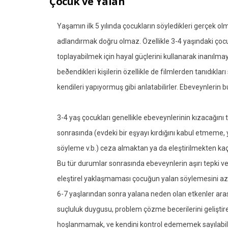
Çocuk ve Yalan
Yaşamın ilk 5 yılında çocukların söyledikleri gerçek ol
adlandırmak doğru olmaz. Özellikle 3-4 yaşındaki çocu
toplayabilmek için hayal güçlerini kullanarak inanılma
beðendikleri kişilerin özellikle de filmlerden tanıdıkla
kendileri yapıyormuş gibi anlatabilirler. Ebeveynlerin 
3-4 yaş çocukları genellikle ebeveynlerinin kızacağını 
sonrasında (evdeki bir eşyayı kırdığını kabul etmeme,
söyleme v.b.) ceza almaktan ya da eleştirilmekten kaçı
Bu tür durumlar sonrasında ebeveynlerin aşırı tepki 
eleştirel yaklaşmaması çocuğun yalan söylemesini aza
6-7 yaşlarından sonra yalana neden olan etkenler aras
suçluluk duygusu, problem çözme becerilerini geliş
hoşlanmamak, ve kendini kontrol edememek sayılabili